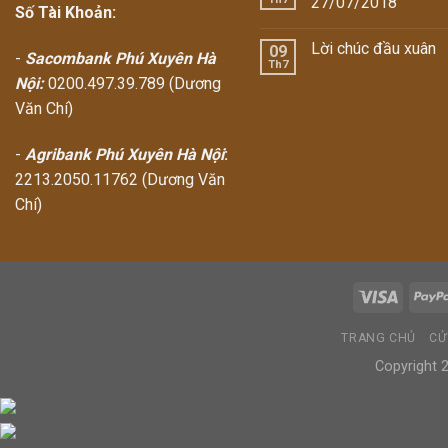
27/07/2018
Số Tài Khoản:
Lời chúc đầu xuân
09
-
Sacombank Phú Xuyên Hà
Th7
Nội:
0200.497.39.789 (Dương
Văn Chí)
-
Agribank Phú Xuyên Hà Nội
:
2213.2050.11762 (Dương Văn
Chí)
TRANG CHỦ
CỬ
Copyright