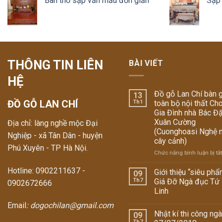
Bàn thờ sập văn mẫu đơn giản
Sập 
THÔNG TIN LIÊN
BÀI VIẾT
HỆ
Đồ gỗ Lan Chí bàn 
13
ĐỒ GỖ LAN CHÍ
Th1
toàn bộ nội thất Ch
Gia Đình nhà Bác Đ
Xuân Cường
Địa chỉ: làng nghề mộc Đại
(Cuonghoasi Nghệ 
Nghiệp - xã Tân Dân - huyện
cây cảnh)
Phú Xuyên - TP Hà Nội.
Chức năng bình luận bị tắt
Hotline: 0902211637 -
Giới thiệu “siêu phẩ
09
Th7
Giá Đỡ Ngà đục Tứ
0902672666
Linh
Email
: dogochilan@gmail.com
Nhật kí thi công ng
09
Th7