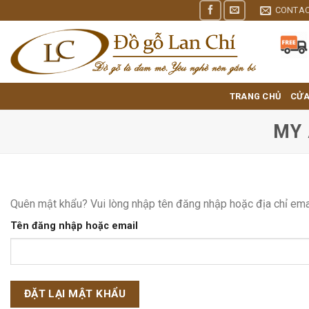
Skip
CONTA
to
content
TRANG CHỦ
CỬA
MY
Quên mật khẩu? Vui lòng nhập tên đăng nhập hoặc địa chỉ emai
Tên đăng nhập hoặc email
ĐẶT LẠI MẬT KHẨU