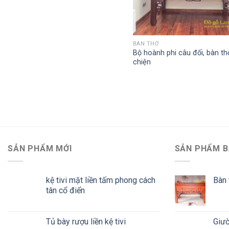
QUICK VIEW
BÀN THỜ
Bộ hoành phi câu đối, bàn th
chiện
SẢN PHẨM MỚI
SẢN PHẨM B
kệ tivi mặt liền tấm phong cách
Bàn 
tân cổ điển
Tủ bày rượu liền kệ tivi
Giườ