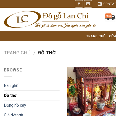
Skip
CONTA
to
content
TRANG CHỦ
CỬA
TRANG CHỦ
/
ĐỒ THỜ
BROWSE
Bàn ghế
Đồ thờ
Đồng hồ cây
Giá đỡ ngà