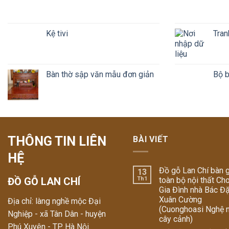
Kệ tivi
Tran
Bàn thờ sập văn mẫu đơn giản
Bộ b
THÔNG TIN LIÊN
BÀI VIẾT
HỆ
Đồ gỗ Lan Chí bàn 
13
ĐỒ GỖ LAN CHÍ
Th1
toàn bộ nội thất Ch
Gia Đình nhà Bác Đ
Xuân Cường
Địa chỉ: làng nghề mộc Đại
(Cuonghoasi Nghệ 
Nghiệp - xã Tân Dân - huyện
cây cảnh)
Phú Xuyên - TP Hà Nội.