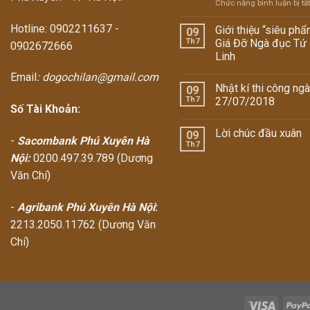
Chức năng bình luận bị tắt
Hotline: 0902211637 -
Giới thiệu “siêu phẩ
09
Th7
Giá Đỡ Ngà đục Tứ
0902672666
Linh
Email
: dogochilan@gmail.com
Nhật kí thi công ng
09
Th7
27/07/2018
Số Tài Khoản:
Lời chúc đầu xuân
09
-
Sacombank Phú Xuyên Hà
Th7
Nội:
0200.497.39.789 (Dương
Văn Chí)
-
Agribank Phú Xuyên Hà Nội
:
2213.2050.11762 (Dương Văn
Chí)