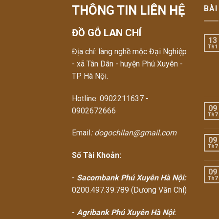
THÔNG TIN LIÊN HỆ
BÀI
ĐỒ GỖ LAN CHÍ
13
Th1
Địa chỉ: làng nghề mộc Đại Nghiệp
- xã Tân Dân - huyện Phú Xuyên -
TP Hà Nội.
Hotline: 0902211637 -
09
0902672666
Th7
Email
: dogochilan@gmail.com
09
Th7
Số Tài Khoản:
09
-
Sacombank Phú Xuyên Hà Nội:
Th7
0200.497.39.789 (Dương Văn Chí)
-
Agribank Phú Xuyên Hà Nội
: