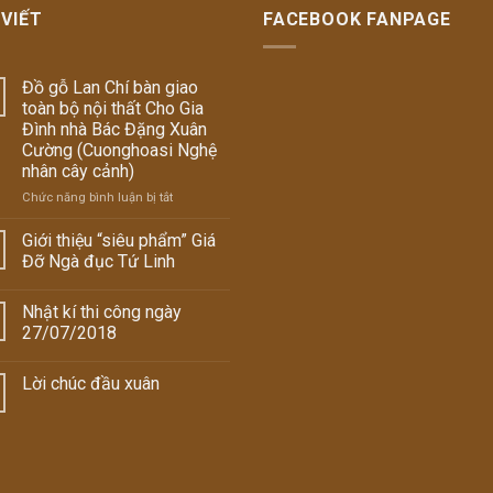
 VIẾT
FACEBOOK FANPAGE
Đồ gỗ Lan Chí bàn giao
toàn bộ nội thất Cho Gia
Đình nhà Bác Đặng Xuân
Cường (Cuonghoasi Nghệ
nhân cây cảnh)
Chức năng bình luận bị tắt
ở
Đồ
gỗ
Giới thiệu “siêu phẩm” Giá
Lan
Đỡ Ngà đục Tứ Linh
Chí
bàn
Nhật kí thi công ngày
giao
toàn
27/07/2018
bộ
nội
Lời chúc đầu xuân
thất
Cho
Gia
Đình
nhà
Bác