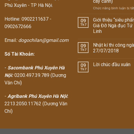
cây cảnh)
Phú Xuyên - TP Hà Nội.
Chức năng bình luận bị tắt
Hotline: 0902211637 -
Giới thiệu “siêu phẩ
09
Th7
Giá Đỡ Ngà đục Tứ
0902672666
Linh
Email
: dogochilan@gmail.com
Nhật kí thi công ng
09
Th7
27/07/2018
Số Tài Khoản:
Lời chúc đầu xuân
09
-
Sacombank Phú Xuyên Hà
Th7
Nội:
0200.497.39.789 (Dương
Văn Chí)
-
Agribank Phú Xuyên Hà Nội
:
2213.2050.11762 (Dương Văn
Chí)