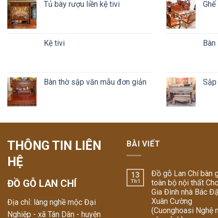
Tủ bày rượu liền kệ tivi
Ghế 
Kệ tivi
Bàn 
Bàn thờ sập văn mẫu đơn giản
Sập 
THÔNG TIN LIÊN
BÀI VIẾT
HỆ
Đồ gỗ Lan Chí bàn 
13
ĐỒ GỖ LAN CHÍ
Th1
toàn bộ nội thất Ch
Gia Đình nhà Bác Đ
Xuân Cường
Địa chỉ: làng nghề mộc Đại
(Cuonghoasi Nghệ 
Nghiệp - xã Tân Dân - huyện