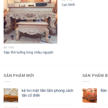
Lục bình
QUICK VIEW
ĐỒ THỜ
Sập thờ lưỡng long chầu nguyệt
SẢN PHẨM MỚI
SẢN PHẨM B
kệ tivi mặt liền tấm phong cách
Bàn 
tân cổ điển