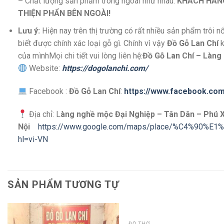
– Chất lượng sản phẩm trong ngoài như nhau.
KHÁCH HÀNG
THIỆN PHẨN BÊN NGOÀI!
Lưu ý:
Hiện nay trên thị trường có rất nhiều sản phẩm trôi n
biết được chính xác loại gỗ gì. Chính vì vậy
Đồ Gỗ Lan Chí
k
của mìnhMọi chi tiết vui lòng liên hệ:
Đồ Gỗ Lan Chí – Làng
Website:
https://dogolanchi.com/
Facebook :
Đồ Gỗ Lan Chí
:
https://www.facebook.com
Địa chỉ: L
àng nghề mộc Đại Nghiệp – Tân Dân – Phú 
Nội
https://www.google.com/maps/place/%C4%90%E1
hl=vi-VN
SẢN PHẨM TƯƠNG TỰ
QUICK VIEW
ĐỒ THỜ