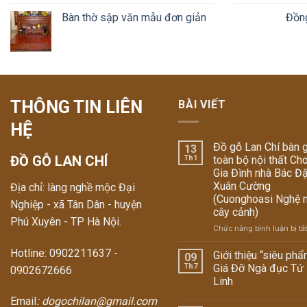
Bàn thờ sập văn mẫu đơn giản
Đồn
THÔNG TIN LIÊN
BÀI VIẾT
HỆ
Đồ gỗ Lan Chí bàn 
13
ĐỒ GỖ LAN CHÍ
Th1
toàn bộ nội thất Ch
Gia Đình nhà Bác Đ
Xuân Cường
Địa chỉ: làng nghề mộc Đại
(Cuonghoasi Nghệ 
Nghiệp - xã Tân Dân - huyện
cây cảnh)
Phú Xuyên - TP Hà Nội.
Chức năng bình luận bị tắt
Hotline: 0902211637 -
Giới thiệu “siêu phẩ
09
Th7
Giá Đỡ Ngà đục Tứ
0902672666
Linh
Email
: dogochilan@gmail.com