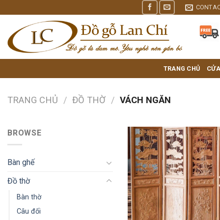
Skip
CONTA
to
content
TRANG CHỦ
CỬA
TRANG CHỦ
/
ĐỒ THỜ
/
VÁCH NGĂN
BROWSE
Bàn ghế
Đồ thờ
Bàn thờ
Câu đối