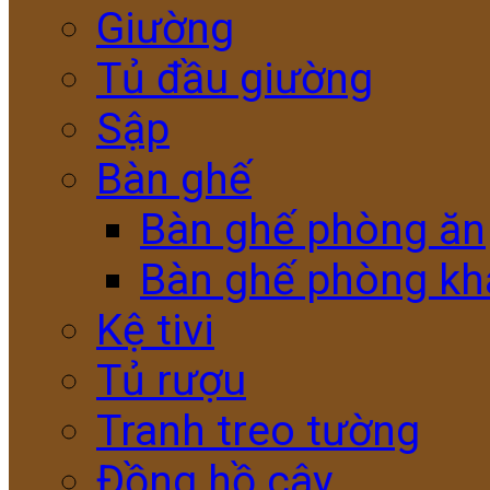
Giường
Tủ đầu giường
Sập
Bàn ghế
Bàn ghế phòng ăn
Bàn ghế phòng kh
Kệ tivi
Tủ rượu
Tranh treo tường
Đồng hồ cây