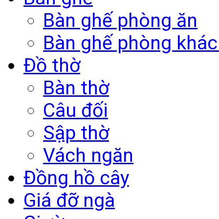
Bàn ghế phòng ăn
Bàn ghế phòng khác
Đồ thờ
Bàn thờ
Câu đối
Sập thờ
Vách ngăn
Đồng hồ cây
Giá đỡ ngà