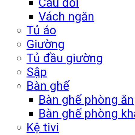
Câu đối
Vách ngăn
Tủ áo
Giường
Tủ đầu giường
Sập
Bàn ghế
Bàn ghế phòng ăn
Bàn ghế phòng kh
Kệ tivi