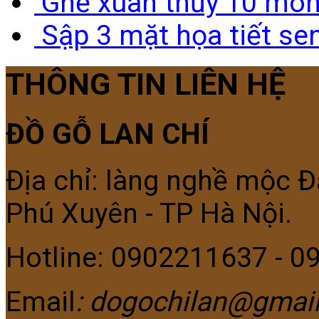
Ghế xuân thủy 10 món
Sập 3 mặt họa tiết se
THÔNG TIN LIÊN HỆ
ĐỒ GỖ LAN CHÍ
Địa chỉ: làng nghề mộc Đ
Phú Xuyên - TP Hà Nội.
Hotline: 0902211637 - 
Email
: dogochilan@gmai