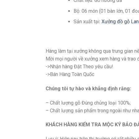
Chất liệu: Gỗ hương đá
Bộ: 06 món (01 bàn lớn, 01 đo
Sản xuất tại:
Xưởng đồ gỗ Lan
Hàng làm tại xưởng không qua trung gian nê
Mời mọi người về xưởng xem hàng và trao đổ
->Nhận hàng Đặt Theo yêu cầu!
->Bán Hàng Toàn Quốc
Chúng tôi tự hào và khẳng định rằng:
– Chất lượng gỗ Đúng chủng loại 100%;
– Chất lượng sản phẩm trong ngoài như nha
KHÁCH HÀNG KIỂM TRA MỘC KÝ BẢO ĐẢ
Lưu ý: Hiện nay trên thị trường có rất nhiề