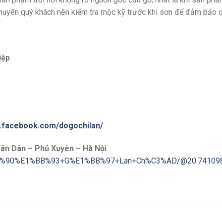
uyên quý khách nên kiểm tra mộc kỹ trước khi sơn để đảm bảo q
iệp
w.facebook.com/dogochilan/
Tân Dân – Phú Xuyên – Hà Nội
%C4%90%E1%BB%93+G%E1%BB%97+Lan+Ch%C3%AD/@20.7410988,1