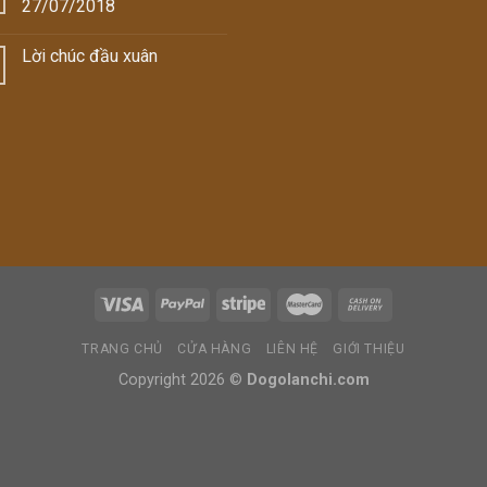
toàn
27/07/2018
bộ
nội
Lời chúc đầu xuân
thất
Cho
Gia
Đình
nhà
Bác
Đặng
Xuân
Cường
(Cuonghoasi
Nghệ
nhân
cây
cảnh)
TRANG CHỦ
CỬA HÀNG
LIÊN HỆ
GIỚI THIỆU
Copyright 2026 ©
Dogolanchi.com