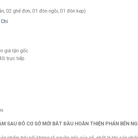
ản, 02 ghế đơn, 01 đôn ngồi, 01 đôn kẹp)
 Chí
n giá tận gốc.
i trực tiếp.
u.
M SAU ĐÓ CƠ SỞ MỚI BẮT ĐẦU HOÀN THIỆN PHẨN BÊN NG
u sản phẩm trôi nổi không rõ nguồn gốc của gỗ, nhất là khi sản phẩ