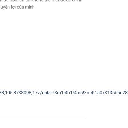
uyền lợi của mình
05.8738098,17z/data=!3m1!4b1!4m5!3m4!1s0x3135b5e281f