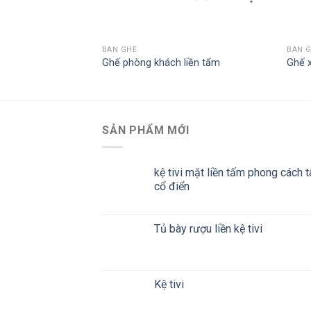
BÀN GHẾ
BÀN 
 ăn 01
Ghế phòng khách liền tấm
Ghế 
SẢN PHẨM MỚI
kệ tivi mặt liền tấm phong cách t
cổ điển
Tủ bày rượu liền kệ tivi
Kệ tivi