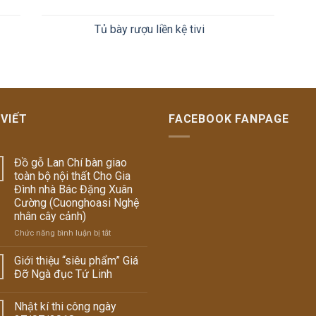
Tủ bày rượu liền kệ tivi
 VIẾT
FACEBOOK FANPAGE
Đồ gỗ Lan Chí bàn giao
toàn bộ nội thất Cho Gia
Đình nhà Bác Đặng Xuân
Cường (Cuonghoasi Nghệ
nhân cây cảnh)
Chức năng bình luận bị tắt
ở
Đồ
gỗ
Giới thiệu “siêu phẩm” Giá
Lan
Đỡ Ngà đục Tứ Linh
Chí
bàn
Nhật kí thi công ngày
giao