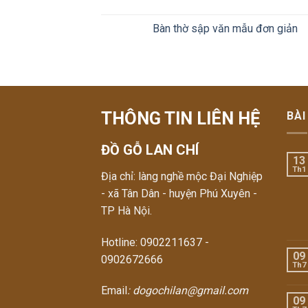
Bàn thờ sập văn mẫu đơn giản
THÔNG TIN LIÊN HỆ
BÀI
ĐỒ GỖ LAN CHÍ
13
Th1
Địa chỉ: làng nghề mộc Đại Nghiệp
- xã Tân Dân - huyện Phú Xuyên -
TP Hà Nội.
Hotline: 0902211637 -
09
0902672666
Th7
Email
: dogochilan@gmail.com
09