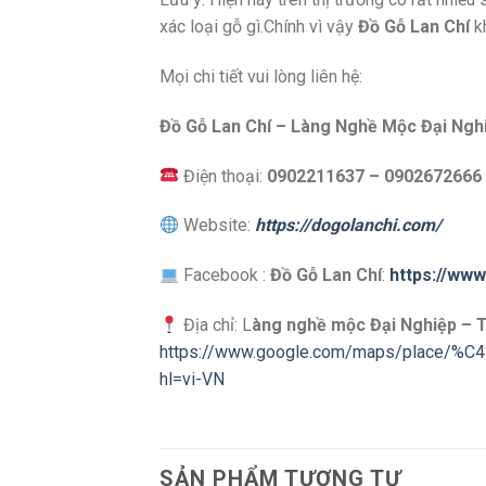
xác loại gỗ gì.Chính vì vậy
Đồ Gỗ Lan Chí
kh
Mọi chi tiết vui lòng liên hệ:
Đồ Gỗ Lan Chí – Làng Nghề Mộc Đại Ngh
Điện thoại:
0902211637
– 0902672666
Website:
https://dogolanchi.com/
Facebook :
Đồ Gỗ Lan Chí
:
https://ww
Địa chỉ: L
àng nghề mộc Đại Nghiệp – 
https://www.google.com/maps/place/
hl=vi-VN
SẢN PHẨM TƯƠNG TỰ