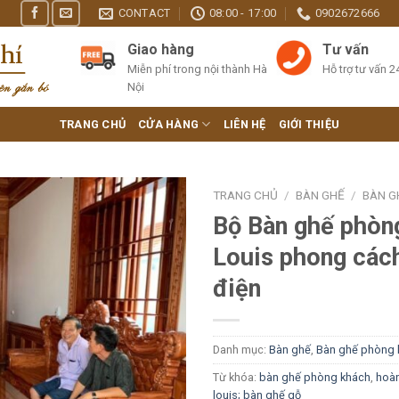
CONTACT
08:00 - 17:00
0902672666
Giao hàng
Tư vấn
Miễn phí trong nội thành Hà
Hỗ trợ tư vấn 2
Nội
TRANG CHỦ
CỬA HÀNG
LIÊN HỆ
GIỚI THIỆU
TRANG CHỦ
/
BÀN GHẾ
/
BÀN G
Bộ Bàn ghế phòn
Louis phong các
điện
Danh mục:
Bàn ghế
,
Bàn ghế phòng 
Từ khóa:
bàn ghế phòng khách
,
hoàn
louis; bàn ghế gỗ