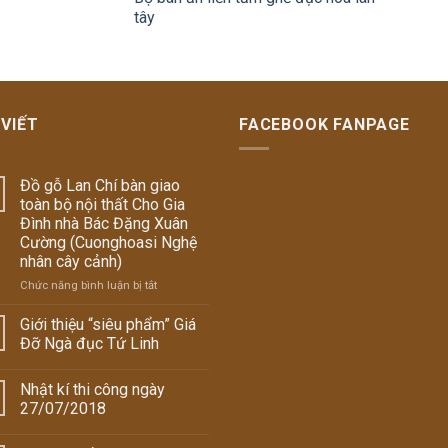
tây
 VIẾT
FACEBOOK FANPAGE
Đồ gỗ Lan Chí bàn giao
toàn bộ nội thất Cho Gia
Đình nhà Bác Đặng Xuân
Cường (Cuonghoasi Nghệ
nhân cây cảnh)
Chức năng bình luận bị tắt
ở
Đồ
gỗ
Giới thiệu “siêu phẩm” Giá
Lan
Đỡ Ngà đục Tứ Linh
Chí
bàn
Nhật kí thi công ngày
giao
toàn
27/07/2018
bộ
nội