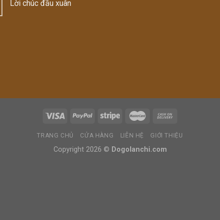
Lời chúc đầu xuân
thất
Cho
Gia
Đình
nhà
Bác
Đặng
Xuân
Cường
(Cuonghoasi
Nghệ
nhân
cây
cảnh)
TRANG CHỦ
CỬA HÀNG
LIÊN HỆ
GIỚI THIỆU
Copyright 2026 ©
Dogolanchi.com