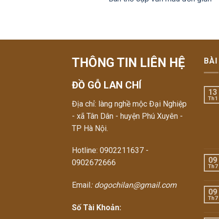
THÔNG TIN LIÊN HỆ
BÀI
ĐỒ GỖ LAN CHÍ
13
Th1
Địa chỉ: làng nghề mộc Đại Nghiệp
- xã Tân Dân - huyện Phú Xuyên -
TP Hà Nội.
Hotline: 0902211637 -
09
0902672666
Th7
Email
: dogochilan@gmail.com
09
Th7
Số Tài Khoản: