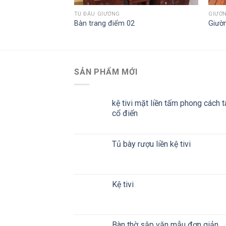
TỦ ĐẦU GIƯỜNG
GIƯỜ
1m8 x 2m
Bàn trang điểm 02
Giườ
SẢN PHẨM MỚI
kệ tivi mặt liền tấm phong cách t
cổ điển
Tủ bày rượu liền kệ tivi
Kệ tivi
Bàn thờ sập văn mẫu đơn giản