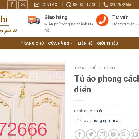
CONTACT
08:00 - 17:00
0902672666
Giao hàng
Tư vấn
Miễn phí trong nội thành Hà
Hỗ trợ tư vấn 2
Nội
TRANG CHỦ
CỬA HÀNG
LIÊN HỆ
GIỚI THIỆU
TRANG CHỦ
/
TỦ ÁO
Tủ áo phong cách
điển
Danh mục:
Tủ áo
Từ khóa:
phòng ngủ
,
tủ áo