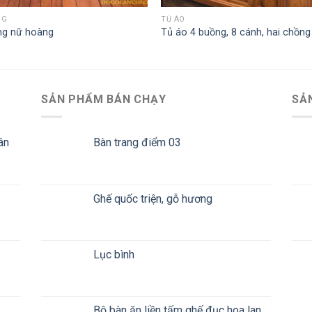
NG
TỦ ÁO
ng nữ hoàng
Tủ áo 4 buồng, 8 cánh, hai chồng
SẢN PHẨM BÁN CHẠY
SẢ
ân
Bàn trang điểm 03
Ghế quốc triện, gỗ hương
Lục bình
Bộ bàn ăn liền tấm ghế đục hoa lan