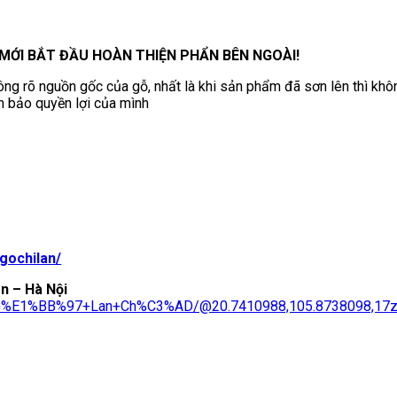
MỚI BẮT ĐẦU HOÀN THIỆN PHẨN BÊN NGOÀI!
hông rõ nguồn gốc của gỗ, nhất là khi sản phẩm đã sơn lên thì khôn
m bảo quyền lợi của mình
gochilan/
ên – Hà Nội
%E1%BB%97+Lan+Ch%C3%AD/@20.7410988,105.8738098,17z/d