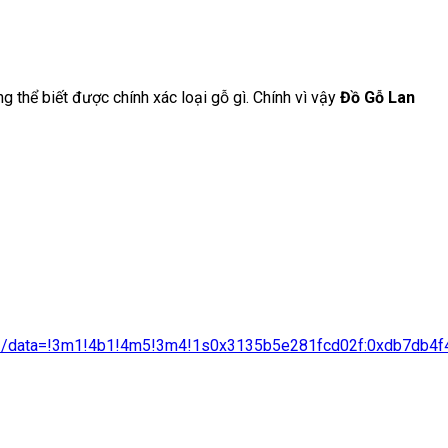
g thể biết được chính xác loại gỗ gì. Chính vì vậy
Đồ Gỗ Lan
ata=!3m1!4b1!4m5!3m4!1s0x3135b5e281fcd02f:0xdb7db4f4