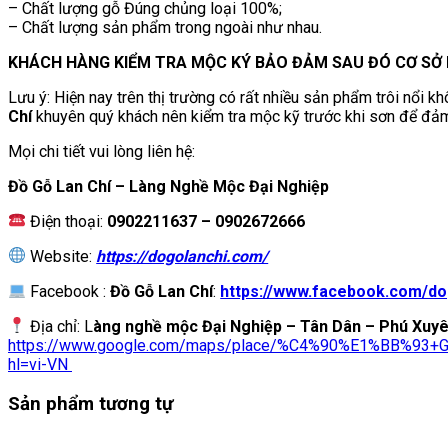
– Chất lượng gỗ Đúng chủng loại 100%;
– Chất lượng sản phẩm trong ngoài như nhau.
KHÁCH HÀNG KIỂM TRA MỘC KÝ BẢO ĐẢM SAU ĐÓ CƠ SỞ 
Lưu ý: Hiện nay trên thị trường có rất nhiều sản phẩm trôi nổi k
Chí
khuyên quý khách nên kiểm tra mộc kỹ trước khi sơn để đả
Mọi chi tiết vui lòng liên hệ:
Đồ Gỗ Lan Chí – Làng Nghề Mộc Đại Nghiệp
Điện thoại:
0902211637
– 0902672666
Website:
https://dogolanchi.com/
Facebook :
Đồ Gỗ Lan Chí
:
https://www.facebook.com/do
Địa chỉ: L
àng nghề mộc Đại Nghiệp – Tân Dân – Phú Xuy
https://www.google.com/maps/place/%C4%90%E1%BB%93+G
hl=vi-VN
Sản phẩm tương tự